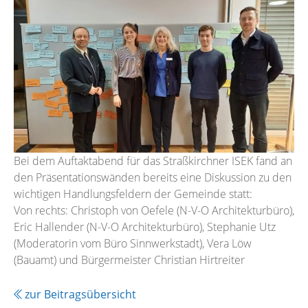
Bei dem Auftaktabend für das Straßkirchner ISEK fand an
den Präsentationswänden bereits eine Diskussion zu den
wichtigen Handlungsfeldern der Gemeinde statt:
Von rechts: Christoph von Oefele (N-V-O Architekturbüro),
Eric Hallender (N-V-O Architekturbüro), Stephanie Utz
(Moderatorin vom Büro Sinnwerkstadt), Vera Löw
(Bauamt) und Bürgermeister Christian Hirtreiter
zur Beitragsübersicht