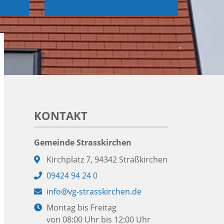
KONTAKT
Gemeinde Strasskirchen
Adresse:
Kirchplatz 7, 94342 Straßkirchen
Telefon:
09424 94 24 0
E-
info@vg-strasskirchen.de
Mail:
Öffnungszeiten:
Montag bis Freitag
von 08:00 Uhr bis 12:00 Uhr