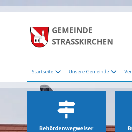
zum
zum
zum
Hauptmenu
Seiteninhalt
Footer
GEMEINDE
STRASSKIRCHEN
Startseite
Unsere Gemeinde
Ver
Behördenwegweiser
B