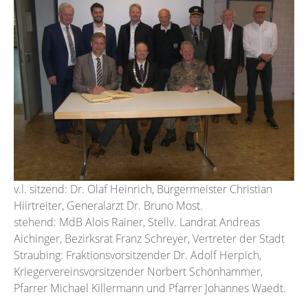
v.l. sitzend: Dr. Olaf Heinrich, Bürgermeister Christian
Hiirtreiter, Generalarzt Dr. Bruno Most.
stehend: MdB Alois Rainer, Stellv. Landrat Andreas
Aichinger, Bezirksrat Franz Schreyer, Vertreter der Stadt
Straubing: Fraktionsvorsitzender Dr. Adolf Herpich,
Kriegervereinsvorsitzender Norbert Schönhammer,
Pfarrer Michael Killermann und Pfarrer Johannes Waedt.