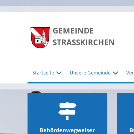
zum
zum
zum
Hauptmenu
Seiteninhalt
Footer
GEMEINDE
STRASSKIRCHEN
Startseite
Unsere Gemeinde
Ver
Behördenwegweiser
B