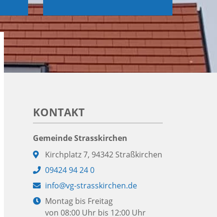
KONTAKT
Gemeinde Strasskirchen
Adresse:
Kirchplatz 7, 94342 Straßkirchen
Telefon:
09424 94 24 0
E-
info@vg-strasskirchen.de
Mail:
Öffnungszeiten:
Montag bis Freitag
von 08:00 Uhr bis 12:00 Uhr