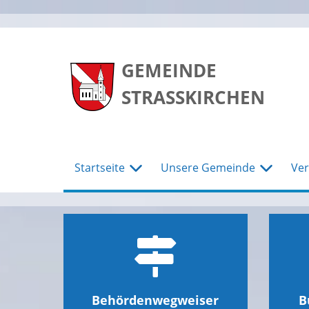
zum
zum
zum
Hauptmenu
Seiteninhalt
Footer
GEMEINDE
STRASSKIRCHEN
Startseite
Unsere Gemeinde
Ver
Behördenwegweiser
B