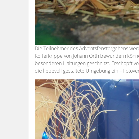
Die Teilnehmer des Adventsfenstergehens werd
Kofferkrippe von Johann Orth bewundern können
besonderen Haltungen geschnitzt. Erschöpft vo
die liebevoll gestaltete Umgebung ein – Fotov