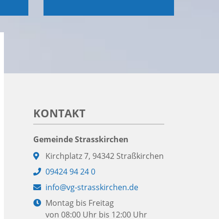
KONTAKT
Gemeinde Strasskirchen
Adresse:
Kirchplatz 7, 94342 Straßkirchen
Telefon:
09424 94 24 0
E-
info@vg-strasskirchen.de
Mail:
Öffnungszeiten:
Montag bis Freitag
von 08:00 Uhr bis 12:00 Uhr