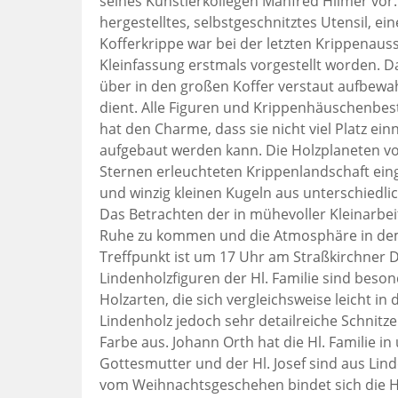
seines Künstlerkollegen Manfred Hilmer vor.
hergestelltes, selbstgeschnitztes Utensil, ei
Kofferkrippe war bei der letzten Krippenauss
Kleinfassung erstmals vorgestellt worden. Da
über in den großen Koffer verstaut aufbewah
dient. Alle Figuren und Krippenhäuschenbest
hat den Charme, dass sie nicht viel Platz e
aufgebaut werden kann. Die Holzplaneten vo
Sternen erleuchteten Krippenlandschaft ein
und winzig kleinen Kugeln aus unterschiedli
Das Betrachten der in mühevoller Kleinarbei
Ruhe zu kommen und die Atmosphäre in dem
Treffpunkt ist um 17 Uhr am Straßkirchner 
Lindenholzfiguren der Hl. Familie sind beso
Holzarten, die sich vergleichsweise leicht in
Lindenholz jedoch sehr detailreiche Schnitze
Farbe aus. Johann Orth hat die Hl. Familie i
Gottesmutter und der Hl. Josef sind aus Lin
vom Weihnachtsgeschehen bindet sich die Hei