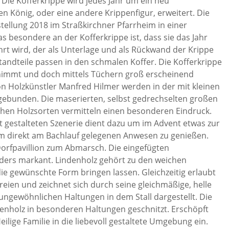
 Die Kofferkrippe wird jedes Jahr um ein neu
nen König, oder eine andere Krippenfigur, erweitert. Die
tellung 2018 im Straßkirchner Pfarrheim in einer
s besondere an der Kofferkrippe ist, dass sie das Jahr
rt wird, der als Unterlage und als Rückwand der Krippe
andteile passen in den schmalen Koffer. Die Kofferkrippe
innimmt und doch mittels Tüchern groß erscheinend
n Holzkünstler Manfred Hilmer werden in der mit kleinen
gebunden. Die maserierten, selbst gedrechselten großen
chen Holzsorten vermitteln einen besonderen Eindruck.
t gestalteten Szenerie dient dazu um im Advent etwas zur
 direkt am Bachlauf gelegenen Anwesen zu genießen.
Dorfpavillion zum Abmarsch. Die eingefügten
nders markant. Lindenholz gehört zu den weichen
 die gewünschte Form bringen lassen. Gleichzeitig erlaubt
reien und zeichnet sich durch seine gleichmäßige, helle
n ungewöhnlichen Haltungen in dem Stall dargestellt. Die
denholz in besonderen Haltungen geschnitzt. Erschöpft
lige Familie in die liebevoll gestaltete Umgebung ein.