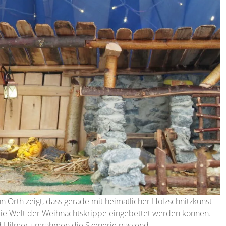
n Orth zeigt, dass gerade mit heimatlicher Holzschnitzkunst
die Welt der Weihnachtskrippe eingebettet werden können.
ed Hilmer umrahmen die Szenerie passend.