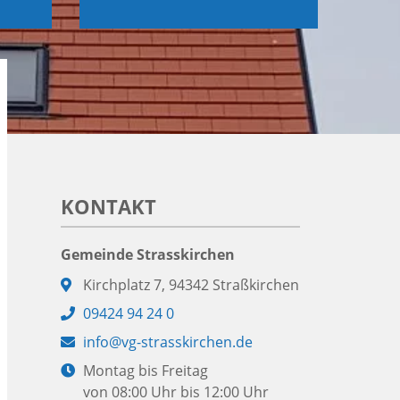
KONTAKT
Gemeinde Strasskirchen
Adresse:
Kirchplatz 7, 94342 Straßkirchen
Telefon:
09424 94 24 0
E-
info@vg-strasskirchen.de
Mail:
Öffnungszeiten:
Montag bis Freitag
von 08:00 Uhr bis 12:00 Uhr