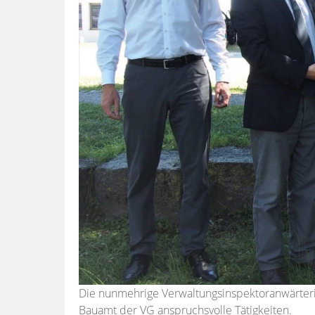
Die nunmehrige Verwaltungsinspektoranwärter
Bauamt der VG anspruchsvolle Tätigkeiten.