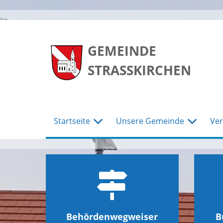
zum
zum
zum
Hauptmenu
Seiteninhalt
Footer
GEMEINDE
STRASSKIRCHEN
Startseite
Unsere Gemeinde
Ver
Behördenwegweiser
B