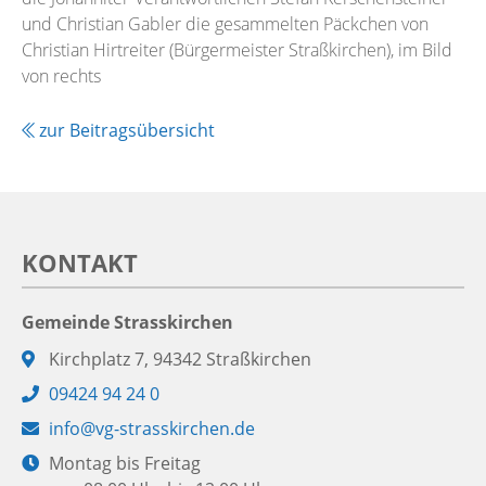
und Christian Gabler die gesammelten Päckchen von
Christian Hirtreiter (Bürgermeister Straßkirchen), im Bild
von rechts
zur Beitragsübersicht
KONTAKT
Gemeinde Strasskirchen
Adresse:
Kirchplatz 7, 94342 Straßkirchen
Telefon:
09424 94 24 0
E-
info@vg-strasskirchen.de
Mail:
Öffnungszeiten:
Montag bis Freitag