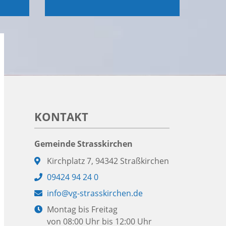
KONTAKT
Gemeinde Strasskirchen
Adresse:
Kirchplatz 7, 94342 Straßkirchen
Telefon:
09424 94 24 0
E-
info@vg-strasskirchen.de
Mail:
Öffnungszeiten:
Montag bis Freitag
von 08:00 Uhr bis 12:00 Uhr