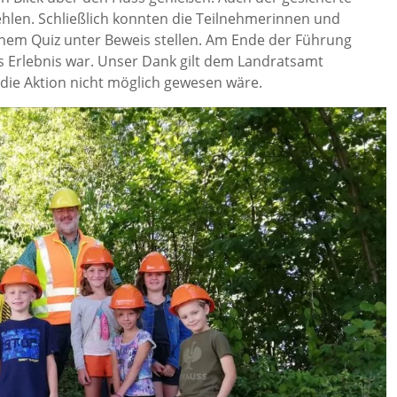
 fehlen. Schließlich konnten die Teilnehmerinnen und
nem Quiz unter Beweis stellen. Am Ende der Führung
ges Erlebnis war. Unser Dank gilt dem Landratsamt
ie Aktion nicht möglich gewesen wäre.