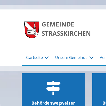
zum
zum
zum
Hauptmenu
Seiteninhalt
Footer
GEMEINDE
STRASSKIRCHEN
Startseite
Unsere Gemeinde
Ver
Behördenwegweiser
B