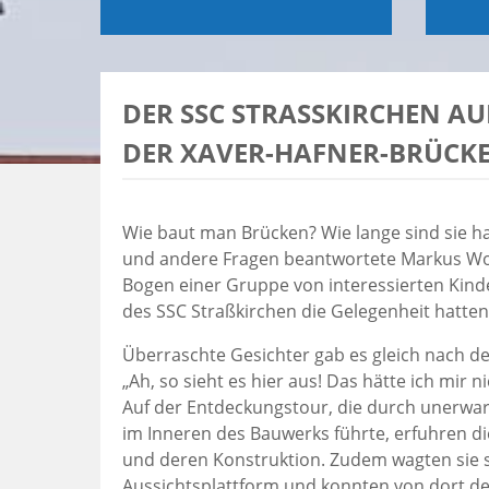
DER SSC STRASSKIRCHEN AU
ER XAVER-HAFNER-BRÜCKE
Wie baut man Brücken? Wie lange sind sie ha
und andere Fragen beantwortete Markus Wol
Bogen einer Gruppe von interessierten Kin
des SSC Straßkirchen die Gelegenheit hatte
Überraschte Gesichter gab es gleich nach dem
„Ah, so sieht es hier aus! Das hätte ich mir n
Auf der Entdeckungstour, die durch unerwa
im Inneren des Bauwerks führte, erfuhren d
und deren Konstruktion. Zudem wagten sie s
Aussichtsplattform und konnten von dort den