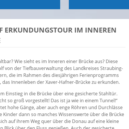
F ERKUNDUNGSTOUR IM INNEREN D
ltbar? Wie sieht es im Inneren einer Brücke aus? Diese
f von der Tiefbauverwaltung des Landkreises Straubing-
dern, die im Rahmen des diesjährigen Ferienprogramms
n, das Innenleben der Xaver-Hafner-Brücke zu erkunden.
 Einstieg in die Brücke über eine gesicherte Stahltür.
icht so groß vorgestellt! Das ist ja wie in einem Tunnel!“
rtet hohe Gänge, aber auch enge Röhren und Durchlässe
ie Kinder dann so manches Wissenswerte über die Brücke
ich auf ihrem Weg quer über die Donau auf eine kleine
 Blick über den Fluss genießen. Auch der gesicherte