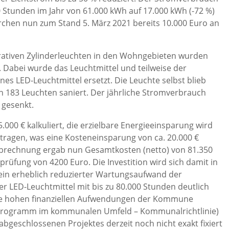
0 Stunden im Jahr von 61.000 kWh auf 17.000 kWh (-72 %)
rchen nun zum Stand 5. März 2021 bereits 10.000 Euro an
orativen Zylinderleuchten in den Wohngebieten wurden
. Dabei wurde das Leuchtmittel und teilweise der
es LED-Leuchtmittel ersetzt. Die Leuchte selbst blieb
 183 Leuchten saniert. Der jährliche Stromverbrauch
 gesenkt.
000 € kalkuliert, die erzielbare Energieeinsparung wird
tragen, was eine Kosteneinsparung von ca. 20.000 €
ndabrechnung ergab nun Gesamtkosten (netto) von 81.350
prüfung von 4200 Euro. Die Investition wird sich damit in
ein erheblich reduzierter Wartungsaufwand der
r LED-Leuchtmittel mit bis zu 80.000 Stunden deutlich
. Die hohen finanziellen Aufwendungen der Kommune
zprogramm im kommunalen Umfeld – Kommunalrichtlinie)
bgeschlossenen Projektes derzeit noch nicht exakt fixiert