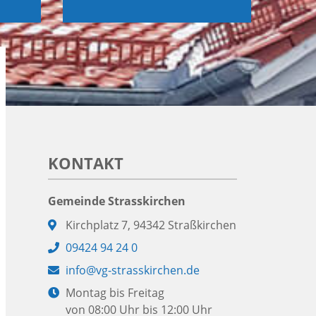
KONTAKT
Gemeinde Strasskirchen
Adresse:
Kirchplatz 7, 94342 Straßkirchen
Telefon:
09424 94 24 0
E-
info@vg-strasskirchen.de
Mail:
Öffnungszeiten:
Montag bis Freitag
von 08:00 Uhr bis 12:00 Uhr