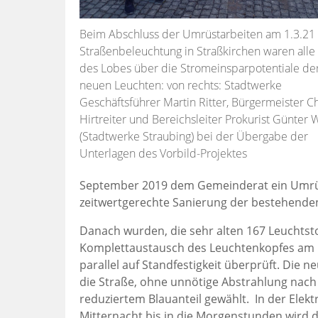
Beim Abschluss der Umrüstarbeiten am 1.3.21 
Straßenbeleuchtung in Straßkirchen waren alle 
des Lobes über die Stromeinsparpotentiale de
neuen Leuchten: von rechts: Stadtwerke
Geschäftsführer Martin Ritter, Bürgermeister Ch
Hirtreiter und Bereichsleiter Prokurist Günter 
(Stadtwerke Straubing) bei der Übergabe der
Unterlagen des Vorbild-Projektes
September 2019 dem Gemeinderat ein Umrüs
zeitwertgerechte Sanierung der bestehende
Danach wurden, die sehr alten 167 Leuchts
Komplettaustausch des Leuchtenkopfes am b
parallel auf Standfestigkeit überprüft. Die n
die Straße, ohne unnötige Abstrahlung nach 
reduziertem Blauanteil gewählt. In der Elektro
Mitternacht bis in die Morgenstunden wird d