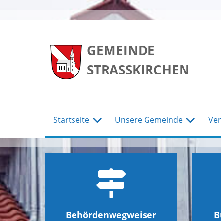
zum
zum
zum
Hauptmenu
Seiteninhalt
Footer
GEMEINDE
STRASSKIRCHEN
Startseite
Unsere Gemeinde
Ver
Behördenwegweiser
B