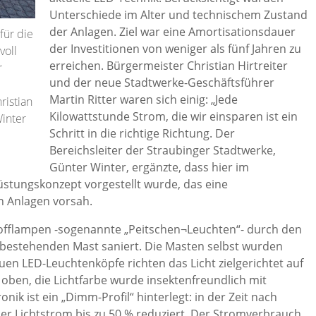
Unterschiede im Alter und technischem Zustand
der Anlagen. Ziel war eine Amortisationsdauer
für die
der Investitionen von weniger als fünf Jahren zu
voll
erreichen. Bürgermeister Christian Hirtreiter
r
und der neue Stadtwerke-Geschäftsführer
Martin Ritter waren sich einig: „Jede
ristian
Kilowattstunde Strom, die wir einsparen ist ein
Winter
Schritt in die richtige Richtung. Der
Bereichsleiter der Straubinger Stadtwerke,
Günter Winter, ergänzte, dass hier im
tungskonzept vorgestellt wurde, das eine
n Anlagen vorsah.
tofflampen -sogenannte „Peitschen¬Leuchten“- durch den
estehenden Mast saniert. Die Masten selbst wurden
euen LED-Leuchtenköpfe richten das Licht zielgerichtet auf
oben, die Lichtfarbe wurde insektenfreundlich mit
nik ist ein „Dimm-Profil“ hinterlegt: in der Zeit nach
er Lichtstrom bis zu 50 % reduziert. Der Stromverbrauch