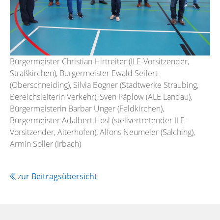
Bürgermeister Christian Hirtreiter (ILE-Vorsitzender,
Straßkirchen), Bürgermeister Ewald Seifert
(Oberschneiding), Silvia Bogner (Stadtwerke Straubing,
Bereichsleiterin Verkehr), Sven Päplow (ALE Landau),
Bürgermeisterin Barbar Unger (Feldkirchen),
Bürgermeister Adalbert Hösl (stellvertretender ILE-
Vorsitzender, Aiterhofen), Alfons Neumeier (Salching),
Armin Soller (Irbach)
zur Beitragsübersicht