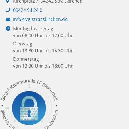
Adresse:
Kirchplatz 7, 94342 Straßkirchen
Telefon:
09424 94 24 0
E-
info@vg-strasskirchen.de
Mail:
Öffnungszeiten:
Montag bis Freitag
von 08:00 Uhr bis 12:00 Uhr
Dienstag
von 13:30 Uhr bis 15:30 Uhr
Donnerstag
von 13:30 Uhr bis 18:00 Uhr