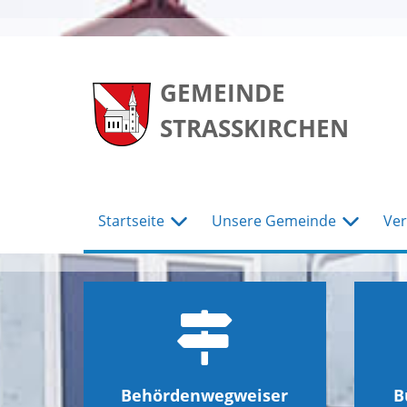
zum
zum
zum
Hauptmenu
Seiteninhalt
Footer
GEMEINDE
STRASSKIRCHEN
Startseite
Unsere Gemeinde
Ver
Behördenwegweiser
B