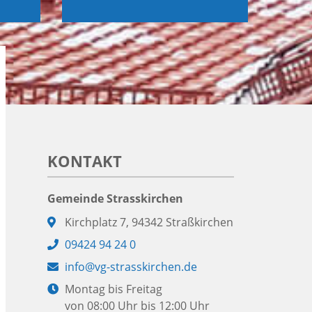
KONTAKT
Gemeinde Strasskirchen
Adresse:
Kirchplatz 7, 94342 Straßkirchen
Telefon:
09424 94 24 0
E-
info@vg-strasskirchen.de
Mail:
Öffnungszeiten:
Montag bis Freitag
von 08:00 Uhr bis 12:00 Uhr