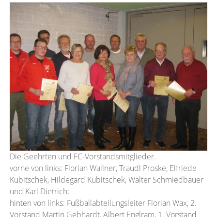
Die Geehrten und FC-Vorstandsmitglieder.
vorne von links: Florian Wallner, Traudl Proske, Elfriede
Kubitschek, Hildegard Kubitschek, Walter Schmiedbauer
und Karl Dietrich;
hinten von links: Fußballabteilungsleiter Florian Wax, 2.
Vorstand Martin Gebhardt, Albert Englram, 1. Vorstand