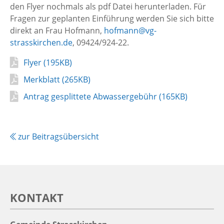
den Flyer nochmals als pdf Datei herunterladen. Für
Fragen zur geplanten Einführung werden Sie sich bitte
direkt an Frau Hofmann,
hofmann@vg-
strasskirchen.de
, 09424/924-22.
PDF
Flyer (195KB)
Auflistung
Merkblatt (265KB)
überspringen
Antrag gesplittete Abwassergebühr (165KB)
PDF
PDF
PDF
PDF
Auflistung
Auflistung
Auflistung
Auflistung
zur Beitragsübersicht
überspringen
überspringen
überspringen
überspringen
KONTAKT