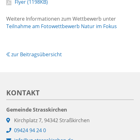
PDF
Flyer (1198KB)
Auflistung
überspringen
Weitere Informationen zum Wettbewerb unter
Teilnahme am Fotowettbewerb Natur im Fokus
zur Beitragsübersicht
KONTAKT
Gemeinde Strasskirchen
Adresse:
Kirchplatz 7, 94342 Straßkirchen
Telefon:
09424 94 24 0
E-