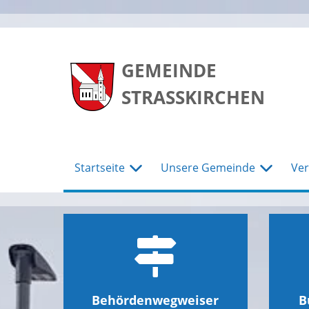
zum
zum
zum
Hauptmenu
Seiteninhalt
Footer
GEMEINDE
STRASSKIRCHEN
Startseite
Unsere Gemeinde
Ver
Behördenwegweiser
B