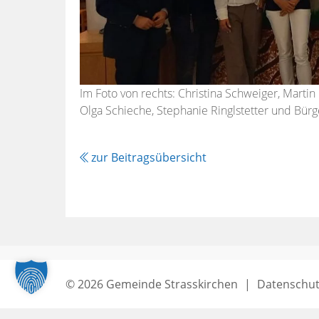
Im Foto von rechts: Christina Schweiger, Marti
Olga Schieche, Stephanie Ringlstetter und Bürge
zur Beitragsübersicht
© 2026 Gemeinde Strasskirchen
|
Datenschut
Seitenende