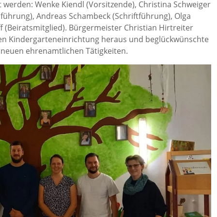
werden: Wenke Kiendl (Vorsitzende), Christina Schweiger
enführung), Andreas Schambeck (Schriftführung), Olga
f (Beiratsmitglied). Bürgermeister Christian Hirtreiter
teten Kindergarteneinrichtung heraus und beglückwünschte
 neuen ehrenamtlichen Tätigkeiten.