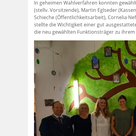
In geheimen Wahlverfahren konnten gewählt 
(stellv. Vorsitzende), Martin Eglseder (Kass
Schieche (Öffentlichkeitsarbeit), Cornelia Nef
stellte die Wichtigkeit einer gut ausgestat
die neu gewählten Funktionsträger zu ihrem