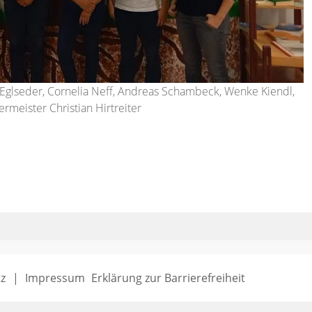
n Eglseder, Cornelia Neff, Andreas Schambeck, Wenke Kiendl,
rmeister Christian Hirtreiter
z
Impressum
Erklärung zur Barrierefreiheit