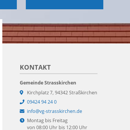
KONTAKT
Gemeinde Strasskirchen
Adresse:
Kirchplatz 7, 94342 Straßkirchen
Telefon:
09424 94 24 0
E-
info@vg-strasskirchen.de
Mail:
Öffnungszeiten:
Montag bis Freitag
von 08:00 Uhr bis 12:00 Uhr