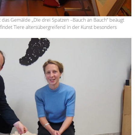
cht das Gemälde „Die drei Spatzen –Bauch an Bauch“ beäugt
 findet Tiere altersübergreifend in der Kunst besonders