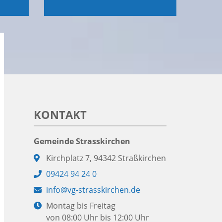
KONTAKT
Gemeinde Strasskirchen
Adresse:
Kirchplatz 7, 94342 Straßkirchen
Telefon:
09424 94 24 0
E-
info@vg-strasskirchen.de
Mail:
Öffnungszeiten:
Montag bis Freitag
von 08:00 Uhr bis 12:00 Uhr