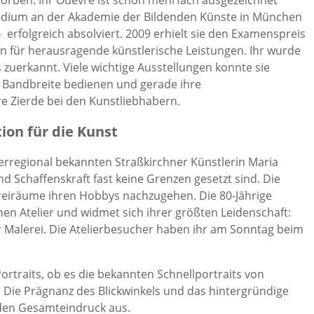
orben. Ihr Ouevre ist schon mehrfach ausgezeichnet
tudium an der Akademie der Bildenden Künste in München
 – erfolgreich absolviert. 2009 erhielt sie den Examenspreis
 für herausragende künstlerische Leistungen. Ihr wurde
 zuerkannt. Viele wichtige Ausstellungen konnte sie
 Bandbreite bedienen und gerade ihre
e Zierde bei den Kunstliebhabern.
tion für die Kunst
rregional bekannten Straßkirchner Künstlerin Maria
d Schaffenskraft fast keine Grenzen gesetzt sind. Die
h Freiräume ihren Hobbys nachzugehen. Die 80-Jährige
nen Atelier und widmet sich ihrer größten Leidenschaft:
 Malerei. Die Atelierbesucher haben ihr am Sonntag beim
ortraits, ob es die bekannten Schnellportraits von
 Die Prägnanz des Blickwinkels und das hintergründige
den Gesamteindruck aus.