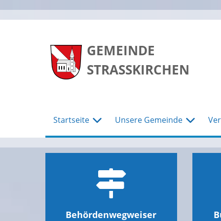
zum
zum
zum
Hauptmenu
Seiteninhalt
Footer
GEMEINDE
STRASSKIRCHEN
Startseite
Unsere Gemeinde
Ver
Behördenwegweiser
B