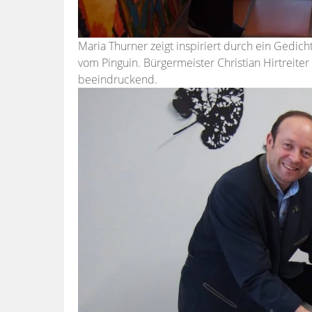
Maria Thurner zeigt inspiriert durch ein Gedi
vom Pinguin. Bürgermeister Christian Hirtreiter
beeindruckend.