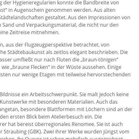
ng der Hygieneregularien konnte die Bandbreite von
unst“ in Augenschein genommen werden. Aus alten
ädtelandschaften gestaltet. Aus den Impressionen von
n Sand und Verpackungsmaterial, die nicht nur den
eine Zeitreise mitnehmen.
en, aus der Flugzeugperspektive betrachtet, von
e Städtebaukunst als zeitlos elegant beschrieben. Die
ser umfließt nur nach Fluten die „braun-tönigen“
wie „braune Flecken“ in der Wüste aussehen. Einige
isten nur wenige Etagen mit teilweise hervorstechenden
Bildnisse ein Arbeitsschwerpunkt. Sie malt jedoch keine
e Kunstwerke mit besonderen Materialien. Auch das
 angetan, besondere Blattformen mit Löchern sind an der
en ersten Blick beim Atelierbesuch ein. Die
rer hat bereist überregionales Renomee. Sie ist auch
er Straubing (GBK). Zwei ihrer Werke wurden jüngst vom