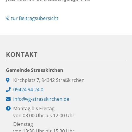
zur Beitragsübersicht
KONTAKT
Gemeinde Strasskirchen
Adresse:
Kirchplatz 7, 94342 Straßkirchen
Telefon:
09424 94 24 0
E-
info@vg-strasskirchen.de
Mail:
Öffnungszeiten:
Montag bis Freitag
von 08:00 Uhr bis 12:00 Uhr
Dienstag
von 13:30 Uhr bis 15:30 Uhr