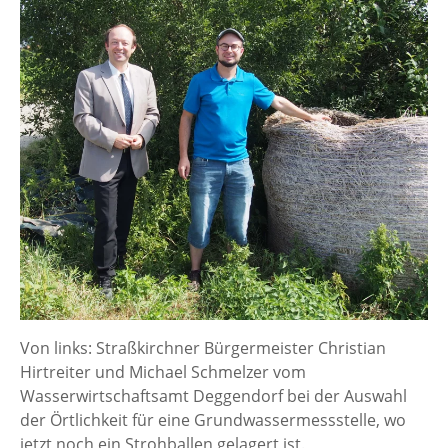
Von links: Straßkirchner Bürgermeister Christian
Hirtreiter und Michael Schmelzer vom
Wasserwirtschaftsamt Deggendorf bei der Auswahl
der Örtlichkeit für eine Grundwassermessstelle, wo
jetzt noch ein Strohballen gelagert ist.