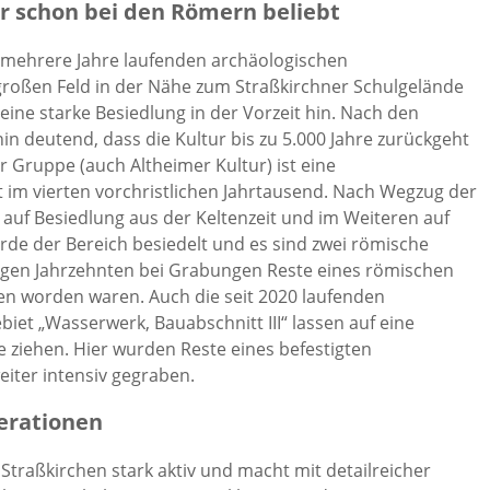
r schon bei den Römern beliebt
r mehrere Jahre laufenden archäologischen
roßen Feld in der Nähe zum Straßkirchner Schulgelände
ine starke Besiedlung in der Vorzeit hin. Nach den
in deutend, dass die Kultur bis zu 5.000 Jahre zurückgeht
er Gruppe (auch Altheimer Kultur) ist eine
t im vierten vorchristlichen Jahrtausend. Nach Wegzug der
 auf Besiedlung aus der Keltenzeit und im Weiteren auf
urde der Bereich besiedelt und es sind zwei römische
igen Jahrzehnten bei Grabungen Reste eines römischen
den worden waren. Auch die seit 2020 laufenden
t „Wasserwerk, Bauabschnitt III“ lassen auf eine
se ziehen. Hier wurden Reste eines befestigten
iter intensiv gegraben.
nerationen
 Straßkirchen stark aktiv und macht mit detailreicher