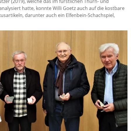
tzer (2019), welche das im fürstlichen Thurn- und
alysiert hatte, konnte Willi Goetz auch auf die kostbare
usartikeln, darunter auch ein Elfenbein-Schachspiel,