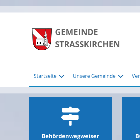
zum
zum
zum
Hauptmenu
Seiteninhalt
Footer
GEMEINDE
STRASSKIRCHEN
Startseite
Unsere Gemeinde
Ver
Behördenwegweiser
B