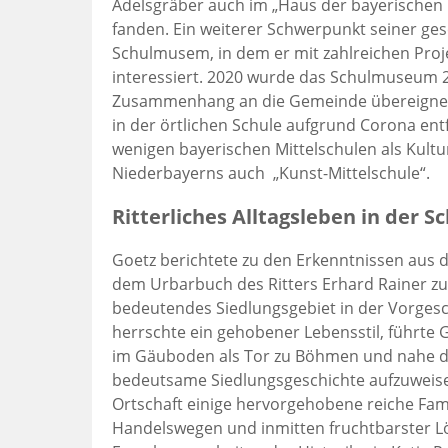
Adelsgräber auch im „Haus der bayerischen
fanden. Ein weiterer Schwerpunkt seiner ge
Schulmusem, in dem er mit zahlreichen Proj
interessiert. 2020 wurde das Schulmuseum 25
Zusammenhang an die Gemeinde übereignet w
in der örtlichen Schule aufgrund Corona entfa
wenigen bayerischen Mittelschulen als Kultu
Niederbayerns auch „Kunst-Mittelschule“.
Ritterliches Alltagsleben in der 
Goetz berichtete zu den Erkenntnissen aus d
dem Urbarbuch des Ritters Erhard Rainer zu
bedeutendes Siedlungsgebiet in der Vorges
herrschte ein gehobener Lebensstil, führte
im Gäuboden als Tor zu Böhmen und nahe de
bedeutsame Siedlungsgeschichte aufzuweise
Ortschaft einige hervorgehobene reiche Fami
Handelswegen und inmitten fruchtbarster Lö