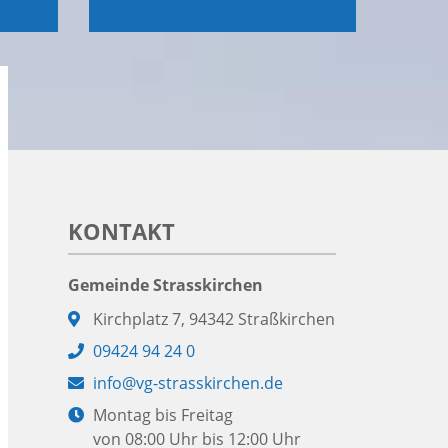
KONTAKT
Gemeinde Strasskirchen
Adresse:
Kirchplatz 7, 94342 Straßkirchen
Telefon:
09424 94 24 0
E-
info@vg-strasskirchen.de
Mail:
Öffnungszeiten:
Montag bis Freitag
von 08:00 Uhr bis 12:00 Uhr