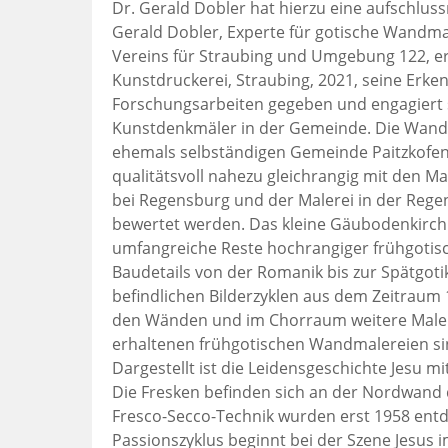
Dr. Gerald Dobler hat hierzu eine aufschluss
Gerald Dobler, Experte für gotische Wandmal
Vereins für Straubing und Umgebung 122, e
Kunstdruckerei, Straubing, 2021, seine Erkenn
Forschungsarbeiten gegeben und engagiert sic
Kunstdenkmäler in der Gemeinde. Die Wandmal
ehemals selbständigen Gemeinde Paitzkofen,
qualitätsvoll nahezu gleichrangig mit den M
bei Regensburg und der Malerei in der Rege
bewertet werden. Das kleine Gäubodenkirchlei
umfangreiche Reste hochrangiger frühgoti
Baudetails von der Romanik bis zur Spätgoti
befindlichen Bilderzyklen aus dem Zeitraum
den Wänden und im Chorraum weitere Malerei
erhaltenen frühgotischen Wandmalereien sind
Dargestellt ist die Leidensgeschichte Jesu m
Die Fresken befinden sich an der Nordwand
Fresco-Secco-Technik wurden erst 1958 entd
Passionszyklus beginnt bei der Szene Jesus