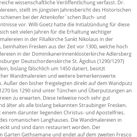
reiche wissenschaftliche Veröffentlichung verfasst. Dr.
ereien, stellt im jüngsten Jahresbericht des Historischen
rschienen bei der Attenkofer`schen Buch- und
tnisse vor. Willi Goetz hatte die Initialzündung für diese
h seit vielen Jahren für die Erhaltung wichtiger
ereien in der Filialkirche Sankt Nikolaus in der
 beinhalten Fresken aus der Zeit vor 1300, welche hoch
alereien in der Dominikanerinnenklosterkirche Adlersberg
nsburger Deutschordenskirche St. Ägidius (1290/1297)
n, bislang fälschlich um 1450 datiert, besitzt
scher Wandmalereien und weitere bemerkenswerte
k. Außer den bisher freigelegten direkt auf dem Wandputz
 1270 bis 1290 sind unter Tünchen und Überputzungen an
en zu erwarten. Diese teilweise noch sehr gut
 älter als alle bislang bekannten Straubinger Fresken.
it einem darunter liegenden Christus- und Apostelfries.
 des romanischen Langhauses. Die Wandmalereien in
eckt und sind dann restauriert worden. Der
 im Garten Gethsemane und endet auf dem zweiten Fresco