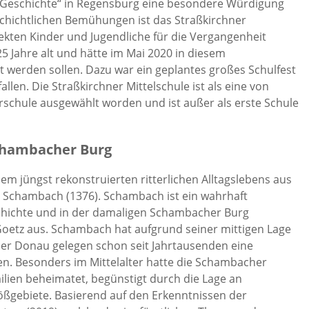
 Geschichte“ in Regensburg eine besondere Würdigung
schichtlichen Bemühungen ist das Straßkirchner
ekten Kinder und Jugendliche für die Vergangenheit
 Jahre alt und hätte im Mai 2020 in diesem
erden sollen. Dazu war ein geplantes großes Schulfest
llen. Die Straßkirchner Mittelschule ist als eine von
rschule ausgewählt worden und ist außer als erste Schule
Schambacher Burg
em jüngst rekonstruierten ritterlichen Alltagslebens aus
 Schambach (1376). Schambach ist ein wahrhaft
chichte und in der damaligen Schambacher Burg
 Goetz aus. Schambach hat aufgrund seiner mittigen Lage
r Donau gelegen schon seit Jahrtausenden eine
n. Besonders im Mittelalter hatte die Schambacher
lien beheimatet, begünstigt durch die Lage an
ßgebiete. Basierend auf den Erkenntnissen der