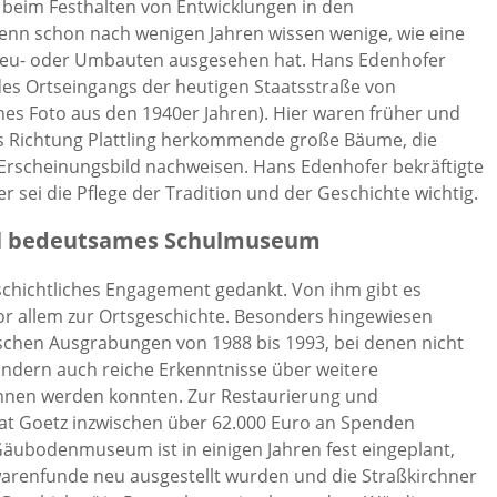
 beim Festhalten von Entwicklungen in den
Denn schon nach wenigen Jahren wissen wenige, wie eine
Neu- oder Umbauten ausgesehen hat. Hans Edenhofer
 des Ortseingangs der heutigen Staatsstraße von
nes Foto aus den 1940er Jahren). Hier waren früher und
s Richtung Plattling herkommende große Bäume, die
s Erscheinungsbild nachweisen. Hans Edenhofer bekräftigte
her sei die Pflege der Tradition und der Geschichte wichtig.
nal bedeutsames Schulmuseum
eschichtliches Engagement gedankt. Von ihm gibt es
vor allem zur Ortsgeschichte. Besonders hingewiesen
schen Ausgrabungen von 1988 bis 1993, bei denen nicht
ndern auch reiche Erkenntnisse über weitere
nnen werden konnten. Zur Restaurierung und
at Goetz inzwischen über 62.000 Euro an Spenden
äubodenmuseum ist in einigen Jahren fest eingeplant,
warenfunde neu ausgestellt wurden und die Straßkirchner