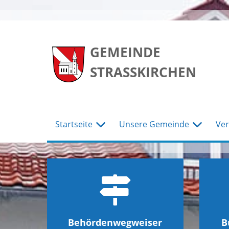
zum
zum
zum
Hauptmenu
Seiteninhalt
Footer
GEMEINDE
STRASSKIRCHEN
Startseite
Unsere Gemeinde
Ver
Behördenwegweiser
B