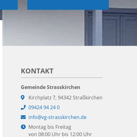
KONTAKT
Gemeinde Strasskirchen
Adresse:
Kirchplatz 7, 94342 Straßkirchen
Telefon:
09424 94 24 0
E-
info@vg-strasskirchen.de
Mail:
Öffnungszeiten:
Montag bis Freitag
von 08:00 Uhr bis 12:00 Uhr