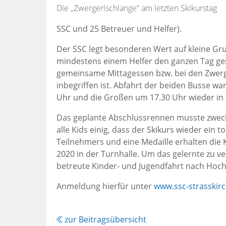
Die „Zwergerlschlange“ am letzten Skikurstag
SSC und 25 Betreuer und Helfer).
Der SSC legt besonderen Wert auf kleine Gru
mindestens einem Helfer den ganzen Tag gesc
gemeinsame Mittagessen bzw. bei den Zwerger
inbegriffen ist. Abfahrt der beiden Busse wa
Uhr und die Großen um 17.30 Uhr wieder in
Das geplante Abschlussrennen musste zweck
alle Kids einig, dass der Skikurs wieder ein t
Teilnehmers und eine Medaille erhalten die
2020 in der Turnhalle. Um das gelernte zu ve
betreute Kinder- und Jugendfahrt nach Hochf
Anmeldung hierfür unter
www.ssc-strass
k
ir
zur Beitragsübersicht